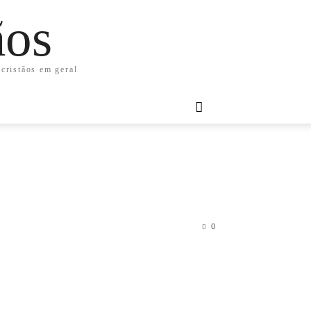
ãos
 cristãos em geral
0