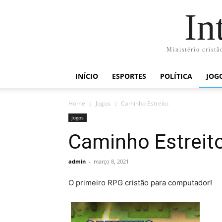
In
Ministério cristã
INÍCIO
ESPORTES
POLÍTICA
JOG
Home
Jogos
Caminho Estreito
Jogos
Caminho Estreit
admin
-
março 8, 2021
O primeiro RPG cristão para computador!