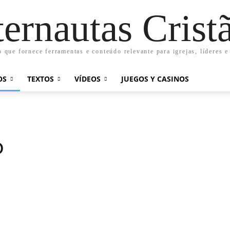
ternautas Crist
o que fornece ferramentas e conteúdo relevante para igrejas, líderes e
OS
TEXTOS
VÍDEOS
JUEGOS Y CASINOS
o