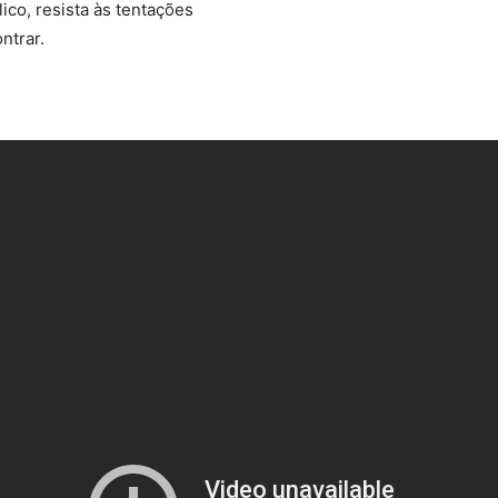
ico, resista às tentações
ntrar.