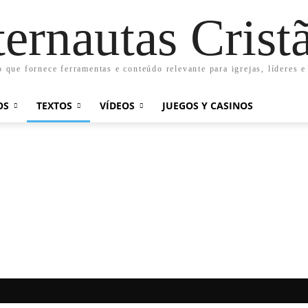
ternautas Crist
o que fornece ferramentas e conteúdo relevante para igrejas, líderes e
OS
TEXTOS
VÍDEOS
JUEGOS Y CASINOS