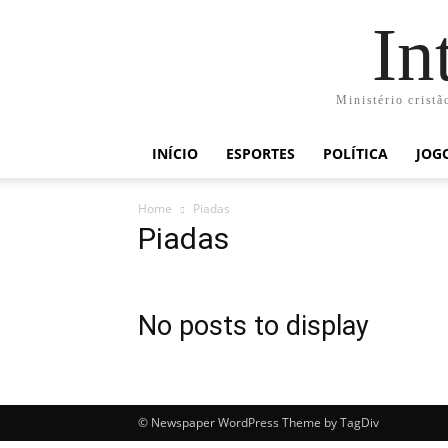
In
Ministério cristã
INÍCIO
ESPORTES
POLÍTICA
JOG
Home
Piadas
Piadas
No posts to display
© Newspaper WordPress Theme by TagDiv