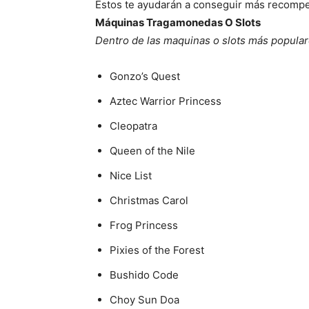
Estos te ayudarán a conseguir más recompe
Máquinas Tragamonedas O Slots
Dentro de las maquinas o slots más popula
Gonzo’s Quest
Aztec Warrior Princess
Cleopatra
Queen of the Nile
Nice List
Christmas Carol
Frog Princess
Pixies of the Forest
Bushido Code
Choy Sun Doa