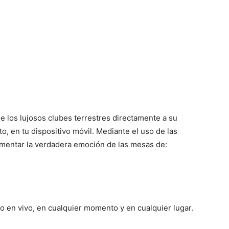
de los lujosos clubes terrestres directamente a su
o, en tu dispositivo móvil. Mediante el uso de las
imentar la verdadera emoción de las mesas de:
o en vivo, en cualquier momento y en cualquier lugar.