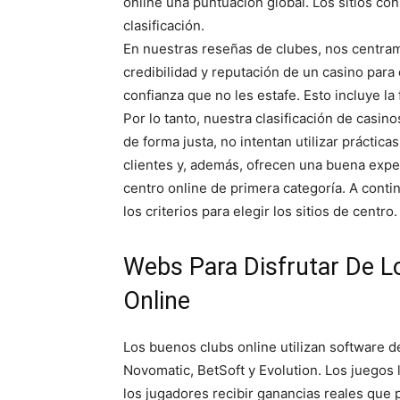
online una puntuación global. Los sitios co
clasificación.
En nuestras reseñas de clubes, nos centram
credibilidad y reputación de un casino para
confianza que no les estafe. Esto incluye la
Por lo tanto, nuestra clasificación de casi
de forma justa, no intentan utilizar práctic
clientes y, además, ofrecen una buena expe
centro online de primera categoría. A cont
los criterios para elegir los sitios de centro.
Webs Para Disfrutar De L
Online
Los buenos clubs online utilizan software 
Novomatic, BetSoft y Evolution. Los juegos 
los jugadores recibir ganancias reales que 