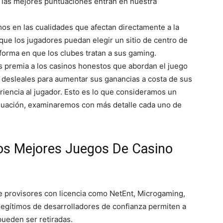
n las mejores puntuaciones entran en nuestra
os en las cualidades que afectan directamente a la
 que los jugadores puedan elegir un sitio de centro de
 forma en que los clubes tratan a sus gaming.
nos premia a los casinos honestos que abordan el juego
as desleales para aumentar sus ganancias a costa de sus
riencia al jugador. Esto es lo que consideramos un
inuación, examinaremos con más detalle cada uno de
os Mejores Juegos De Casino
de provisores con licencia como NetEnt, Microgaming,
legítimos de desarrolladores de confianza permiten a
pueden ser retiradas.