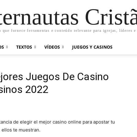
ternautas Crist
o que fornece ferramentas e conteúdo relevante para igrejas, líderes e
OS
TEXTOS
VÍDEOS
JUEGOS Y CASINOS
jores Juegos De Casino
asinos 2022
ancia de elegir el mejor casino online para apostar tu
e ellos te muestran.