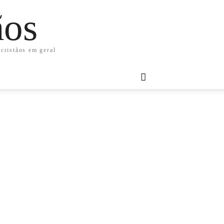
ãos
 cristãos em geral