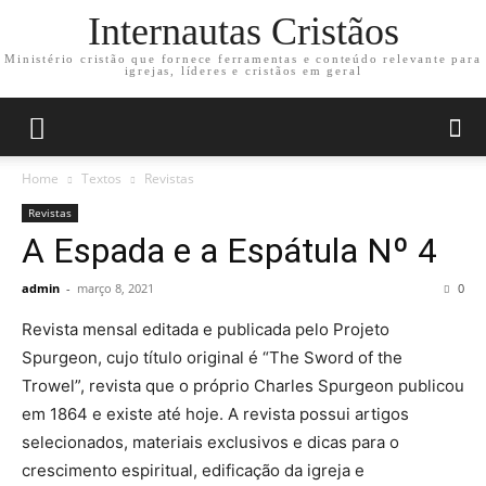
Internautas Cristãos
Ministério cristão que fornece ferramentas e conteúdo relevante para
igrejas, líderes e cristãos em geral
Home
Textos
Revistas
Revistas
A Espada e a Espátula Nº 4
admin
-
março 8, 2021
0
Revista mensal editada e publicada pelo Projeto
Spurgeon, cujo título original é “The Sword of the
Trowel”, revista que o próprio Charles Spurgeon publicou
em 1864 e existe até hoje. A revista possui artigos
selecionados, materiais exclusivos e dicas para o
crescimento espiritual, edificação da igreja e