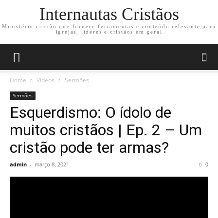
Internautas Cristãos
Ministério cristão que fornece ferramentas e conteúdo relevante para
igrejas, líderes e cristãos em geral
Home
Vídeos
Sermões
Sermões
Esquerdismo: O ídolo de
muitos cristãos | Ep. 2 – Um
cristão pode ter armas?
admin
-
março 8, 2021
0