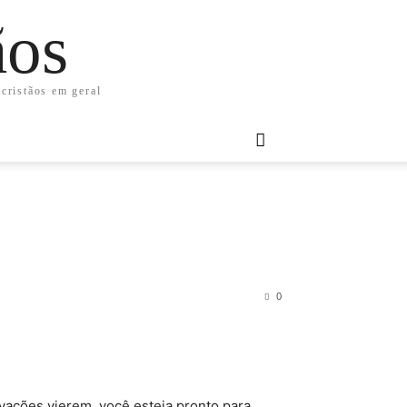
ãos
 cristãos em geral
0
vações vierem, você esteja pronto para