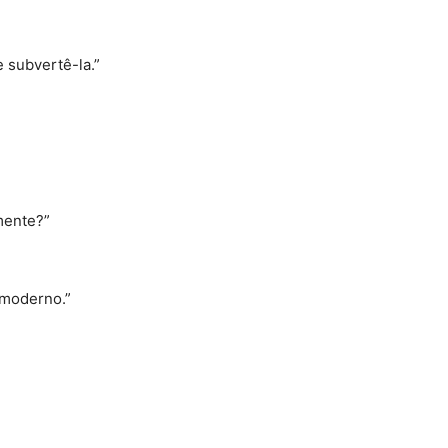
 subvertê-la.”
lmente?”
 moderno.”