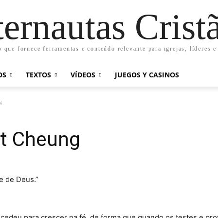
ternautas Crist
o que fornece ferramentas e conteúdo relevante para igrejas, líderes e
OS
TEXTOS
VÍDEOS
JUEGOS Y CASINOS
g
nt Cheung
e de Deus.”
edeu para crescer na fé, de forma que quando os testes e pro