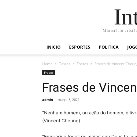
In
Ministério cristã
INÍCIO
ESPORTES
POLÍTICA
JOG
Home
Textos
Frases
Frases de Vincent Cheun
Frases
Frases de Vince
admin
-
março 8, 2021
“Nenhum homem, ou ação do homem, é livr
(Vincent Cheung)
“Empregue todos os meios que Deus te conc