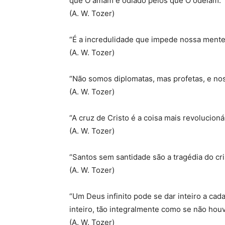
que O amam e odiado pelos que O odeiam.”
(A. W. Tozer)
“É a incredulidade que impede nossa mente 
(A. W. Tozer)
“Não somos diplomatas, mas profetas, e n
(A. W. Tozer)
“A cruz de Cristo é a coisa mais revolucion
(A. W. Tozer)
“Santos sem santidade são a tragédia do cri
(A. W. Tozer)
“Um Deus infinito pode se dar inteiro a cad
inteiro, tão integralmente como se não hou
(A. W. Tozer)