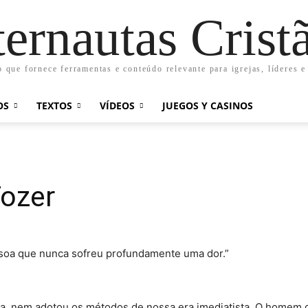
ternautas Crist
o que fornece ferramentas e conteúdo relevante para igrejas, líderes e
OS
TEXTOS
VÍDEOS
JUEGOS Y CASINOS
Tozer
soa que nunca sofreu profundamente uma dor.”
a, nem adotou os métodos de nossa era imediatista. O homem 