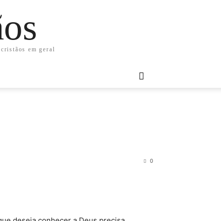
ãos
 cristãos em geral
0
que deseja conhecer a Deus precisa