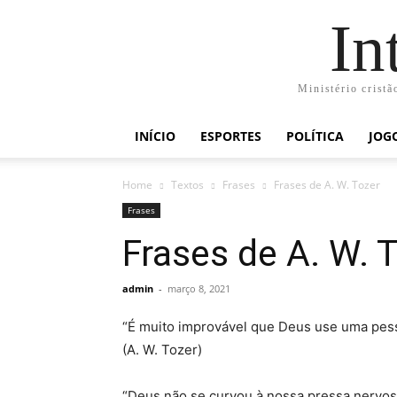
In
Ministério cristã
INÍCIO
ESPORTES
POLÍTICA
JOG
Home
Textos
Frases
Frases de A. W. Tozer
Frases
Frases de A. W. 
admin
-
março 8, 2021
“É muito improvável que Deus use uma pes
(A. W. Tozer)
“Deus não se curvou à nossa pressa nervos